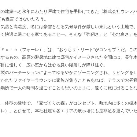
の建築へと永年にわたり戸建て住宅を手掛けてきた〈株式会社ウンノハ
ても過言ではないだろう。
気温と高湿度、冬には豪雪となる気候条件が厳しい東北という土地で、
良く快適に過ごせる家であること―。そんな「強靭さ」と「心地良さ」
ｏｒｅ（フォーレ）」は、 “おうちリトリート”がコンセプトだ。こ
味するもの。高原の避暑地に建つ邸宅がイメージされた空間には、長年
が目に優しく、広い窓からは心地良い陽射しが降り注ぐ。
製のパーテーションによってゆるやかにゾーニングされ、リビングをＬ
置かれたファイヤーラウンジに家族が集うこともあれば、テラスでお昼寝
の場所で一人の時間を過ごすことも思いのままに。遠くに旅に出ること
一体型の建物で、「家づくりの森」がコンセプト。敷地内に多くの樹木
ーレ）」と併せて、本社社屋や各エリアの展示場にも是非足を運んでい