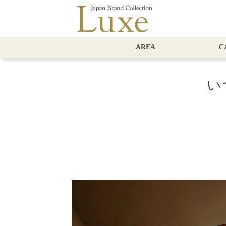
AREA
C
い