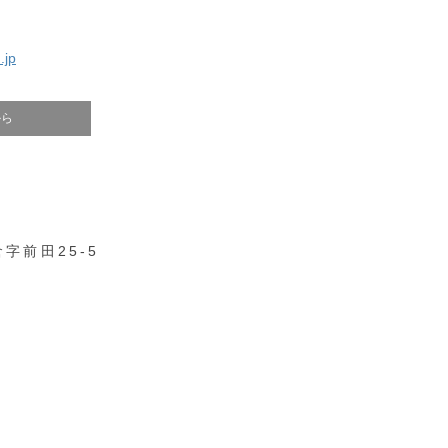
.jp
から
字前田25-5