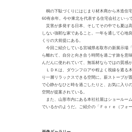
桐の下駄づくりにはじまり材木商から木造住宅
60有余年。今や東北を代表する住宅会社といっ
災害が多発する日本、そしてその中でも夏は高
しない強靭な家であること。一年を通して心地
くりの大前提にある。
今回ご紹介している宮城県名取市の新展示場「Ｆ
ら離れて、自分と向き合う時間を過ごす旅を意
んだんに使われていて、無垢材ならではの質感
ＬＤＫは、ダウンフロアや程よく視線を遮る木
り一層リラックスできる空間に。薪ストーブが
で心静かなひと時を過ごしたりと、お気に入り
空間が提案されている。
また、山形市内にある本社社屋はショールーム
でいるかのようだ。ご紹介の「Ｆｏｒｅ（フォ
画像ギャラリー