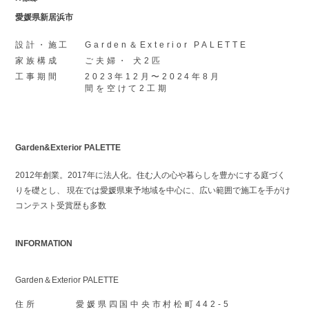
愛媛県新居浜市
設計・施工
Garden＆Exterior PALETTE
家族構成
ご夫婦・ 犬2匹
工事期間
2023年12月〜2024年8月
間を空けて2工期
Garden&Exterior PALETTE
2012年創業。2017年に法人化。住む人の心や暮らしを豊かにする庭づく
りを礎とし、 現在では愛媛県東予地域を中心に、広い範囲で施工を手がけ
コンテスト受賞歴も多数
INFORMATION
Garden＆Exterior PALETTE
住所
愛媛県四国中央市村松町442-5