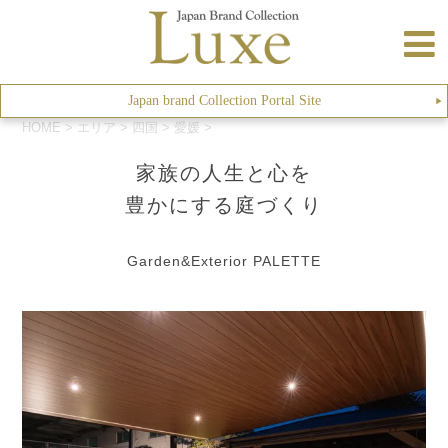
Japan brand Collection Portal Site
▶︎
HOME
>
エリア
>
四国
>
愛媛
>
家族の人生と心を
豊かにする庭づくり
Garden&Exterior PALETTE