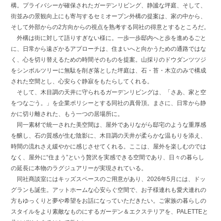
構。プライバシーが確保されたガーデンリビング、静謐な坪庭、そして、
街並みの景観向上にも寄与するセミオープン外構の提案は、家の中から、
そして外部からの2方向からの視点を熟考する同社の得意とするところだ。
外構は街に対して語りすぎない様に。一歩一歩邸内へと歩を進めるごと
に、日常から遠ざかるアプローチは、住まいへと向かうための通路ではな
く、心を切り替えるための時間そのものを提案。山採りのドウダンツツジ
をシンボルツリーに無駄を削ぎ落とした坪庭は、石・苔・木立のみで構成
された空間とし、心安らぐ静寂をもたらしてくれる。
そして、木目調の天井に守られるガーデンリビングは、「さあ、家と空
をつなごう。」を企業ポリシーとする同社の真骨頂。まさに、日常から静
かに切り離された、もう一つの居場所に。
同一素材で統一された美空間は、屋外でありながら邸宅のような重厚感
を醸し、石の質感が生む陰影に、木目調の天井が柔らかな温もりを添え、
時間の流れさえ緩やかに感じさせてくれる。ここは、屋外を楽しむのでは
なく、屋外に“住まう”という贅沢を実感できる空間であり、日々の暮らし
の延長に本物のラグジュアリーが実現されている。
同社商談室にはキッズスペースのご用意があり、2026年5月には、ドッ
グランも誕生。アットホームな心安らぐ空間で、お子様連れも愛犬連れの
方もゆっくりと夢や希望をお話になっていただきたい。ご家族の暮らしの
スタイルをより素敵なものにするガーデン＆エクステリアを、PALETTEと