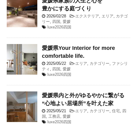
愛媛県
家族の人生と心を
豊かにする庭づくり
2026/02/28
-
エクステリア
,
エリア
,
カテゴ
リー
,
四国
,
愛媛
luxe2026四国
愛媛県
Your Interior for more
comfortable life.
2025/05/22
-
エリア
,
カテゴリー
,
ファシリ
ティ
,
四国
,
愛媛
luxe2026四国
愛媛県
内と外がゆるやかに繋がる
“心地よい居場所”を叶えた家
2025/05/21
-
エリア
,
カテゴリー
,
住宅
,
四
国
,
工務店
,
愛媛
luxe2026四国