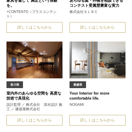
家具を通じて
満足という体験
あらゆる庭・外構を相談できる
を。
コンテスト受賞歴豊富な実力
+CONTENTO（プラスコンテン
株式会社ＳＬＢＣ
ト）
詳しくはこちらから
詳しくはこちらから
香川県
愛媛県
室内外のあらゆる空間を
高度な
Your Interior for more
技術で具現化
comfortable life.
設計監理 ／ 株式会社 清水設計 施
NOGAMI
工 ／ 建築屋株式会社
詳しくはこちらから
詳しくはこちらから