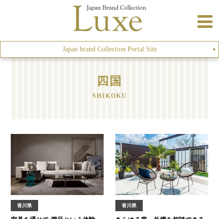
Japan brand Collection Portal Site
▶︎
四国
SHIKOKU
香川県
香川県