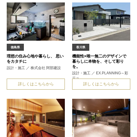
徳島県
香川県
理想の住み心地や暮らし、
思い
機能性×唯一無二のデザインで
をカタチに
暮らしに本物を、そして彩り
を。
設計・施工 ／ 株式会社 阿部建設
設計・施工 ／ EX.PLANNING～彩
り～
詳しくはこちらから
詳しくはこちらから