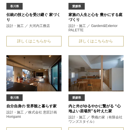
香川県
愛媛県
伝統の技と心を受け継ぐ
家づく
家族の人生と心を
豊かにする庭
り
づくり
設計・施工 ／ 大河内工務店
設計・施工 ／ Garden&Exterior
PALETTE
詳しくはこちらから
詳しくはこちらから
香川県
愛媛県
自分自身の
世界観と暮らす家
内と外がゆるやかに繋がる
“心
地よい居場所”を叶えた家
設計・施工 ／株式会社 意匠計画
Horigami
設計・施工 ／ 季織の家（有限会社
ワンズスタイル）