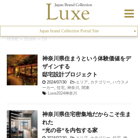
Japan brand Collection Portal Site
▶︎
HOME
>
2024年
>
7月
神奈川県
住まうという体験価値をデ
ザインする
邸宅設計プロジェクト
2024/07/30
-
エリア
,
カテゴリー
,
ハウスメ
ーカー
,
住宅
,
神奈川
,
関東
Luxe2024神奈川
神奈川県
住宅密集地だからこそ生ま
れた
“光の谷”を内包する家
2024/07/30
-
エリア
,
カテゴリー
,
住宅
,
神