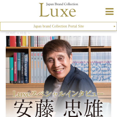
Japan brand Collection Portal Site
▶︎
HOME
>
特集
>