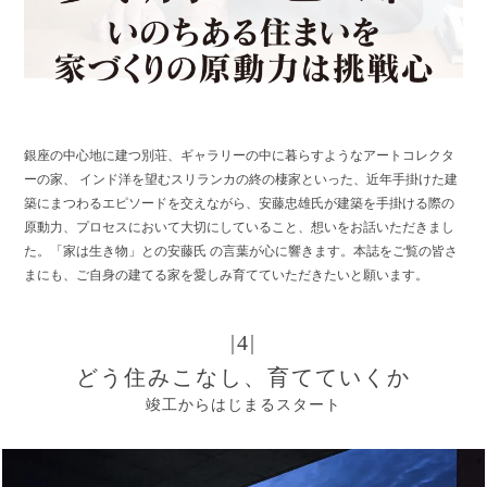
銀座の中心地に建つ別荘、ギャラリーの中に暮らすようなアートコレクタ
ーの家、 インド洋を望むスリランカの終の棲家といった、近年手掛けた建
築にまつわるエピソードを交えながら、安藤忠雄氏が建築を手掛ける際の
原動力、プロセスにおいて大切にしていること、想いをお話いただきまし
た。「家は生き物」との安藤氏 の言葉が心に響きます。本誌をご覧の皆さ
まにも、ご自身の建てる家を愛しみ育てていただきたいと願います。
|4|
どう住みこなし、育てていくか
竣工からはじまるスタート