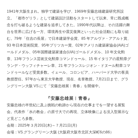
1941年大阪生まれ。独学で建築を学び、1969年安藤忠雄建築研究所設
立。「都市ゲリラ」として建築設計活動をスタートして以来、常に既成概
念を打ち破るような建築を追求してきた。1990年代以降は、その活躍の舞
台を世界に広げる一方、環境再生や震災復興といった社会活動にも取り組
む。79年「住吉の長屋」で日本建築学会賞、85 年アルヴァ・アアルト賞、
93 年日本芸術院賞、95年プリツカー賞、02年アメリカ建築家協会(AIA)ゴ
ールドメダル、05年国際建築家連合(UIA)ゴールドメダル、10 年文化勲
章、13年フランス芸術文化勲章コマンドゥール、15 年イタリアの星勲章グ
ランデ・ウッフィチャーレ章、21 年フランスレジオン・ドヌール勲章コマ
ンドゥールなど受賞多数。イェール、コロンビア、ハーバード大学の客員
教授歴任。97年から東京大学教授、現在、名誉教授。7月21日まで、グラ
ングリーン大阪 VS.にて「安藤忠雄展︱青春」を開催中。
『安藤忠雄展︱青春』
安藤忠雄の半世紀に及ぶ挑戦の軌跡から現在の仕事までを一望する展覧
会。代表作「水の教会」の原寸大での再現、立体映像による没入型展示な
ど見どころ多数。
会期：2025年３月20日(木)～７月21日(月)
会場：VS.グラングリーン大阪 (大阪府大阪市北区大深町6の86）