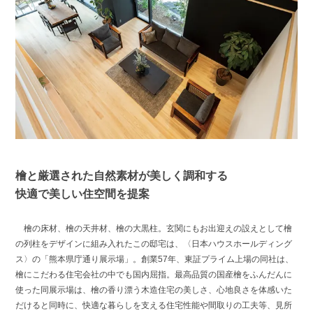
檜と厳選された自然素材が美しく調和する
快適で美しい住空間を提案
檜の床材、檜の天井材、檜の大黒柱。玄関にもお出迎えの設えとして檜
の列柱をデザインに組み入れたこの邸宅は、〈日本ハウスホールディング
ス〉の「熊本県庁通り展示場」。創業57年、東証プライム上場の同社は、
檜にこだわる住宅会社の中でも国内屈指。最高品質の国産檜をふんだんに
使った同展示場は、檜の香り漂う木造住宅の美しさ、心地良さを体感いた
だけると同時に、快適な暮らしを支える住宅性能や間取りの工夫等、見所