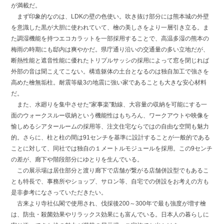
が満載だ。
まず印象的なのは、LDKの壁の色使い。吹き抜け部分には熊本城の外壁
を意識した黒が大胆に使われていて、檜の美しさをより一層引き立る。ま
た調湿機能を持つエコカラットを一部採用することで、高温多湿の熊本の
梅雨の時期にも邸内は爽やかだ。県庁通り沿いの交通量の多い立地だが、
断熱性能と遮音性能に優れたトリプルサッシの採用によって窓を閉じれば
外部の音は聞こえてこない。構造躯体の土台となるのは独自加工で強さを
高めた檜無垢柱。耐震等級3の地震に強い家であることも大きな安心材料
だ。
また、水廻りを集中させた“家事楽”動線、大容量の収納を可能にする一
面のウォークスルー収納という機能性はもちろん、ワークアウトや映像を
愉しめるシアタールームの採用等、注文住宅ならではの自由な空間も魅力
的。さらに、柱と柱の間は91センチを基準に設計することが一般的である
ことに対して、同社では独自の１メートルモジュールを採用。この9センチ
の差が、廊下や階段部分にゆとりを生んでいる。
この展示場は居住部分と渡り廊下で店舗が繋がる店舗併設型でもあるこ
とも特長で、事務所やショップ、サロン等、自宅での併設をお考えの方も
是非参考になさっていただきたい。
古来より寺社仏閣で使用され、伐採後200～300年で最も強度が増す檜
は、防虫・殺菌効果やリラックス効果にも富んでいる。日本人の暮らしに