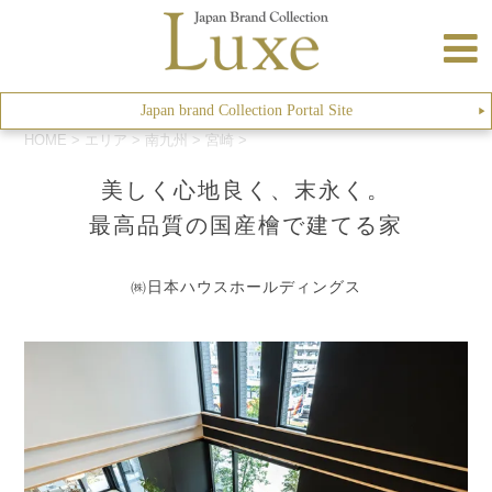
Japan brand Collection Portal Site
▶︎
HOME
>
エリア
>
南九州
>
宮崎
>
美しく心地良く、末永く。
最高品質の国産檜で建てる家
㈱日本ハウスホールディングス