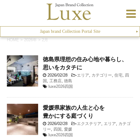
Japan brand Collection Portal Site
▶︎
HOME
>
2026年
>
2月
徳島県
理想の住み心地や暮らし、
思いをカタチに
2026/02/28
-
エリア
,
カテゴリー
,
住宅
,
四
国
,
工務店
,
徳島
luxe2026四国
愛媛県
家族の人生と心を
豊かにする庭づくり
2026/02/28
-
エクステリア
,
エリア
,
カテゴ
リー
,
四国
,
愛媛
luxe2026四国