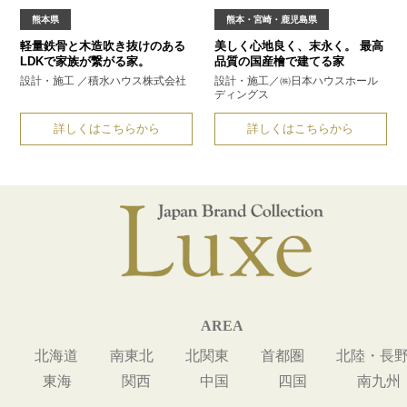
熊本県
熊本・宮崎・鹿児島県
軽量鉄骨と木造
吹き抜けのある
美しく心地良く、末永く。
最高
LDKで家族が繋がる家。
品質の国産檜で建てる家
設計・施工 ／積水ハウス株式会社
設計・施工／㈱日本ハウス
ホール
ディングス
詳しくはこちらから
詳しくはこちらから
AREA
北海道
南東北
北関東
首都圏
北陸・長
東海
関西
中国
四国
南九州