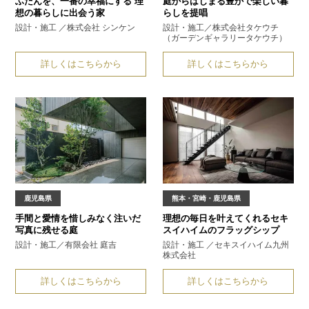
ふだんを、一番の幸福にする
理
庭からはじまる
豊かで楽しい暮
想の暮らしに出会う家
らしを提唱
設計・施工 ／株式会社 シンケン
設計・施工／株式会社タケウチ
（ガーデンギャラリータケウチ）
詳しくはこちらから
詳しくはこちらから
鹿児島県
熊本・宮崎・鹿児島県
手間と愛情を惜しみなく注いだ
理想の毎日を叶えてくれる
セキ
写真に残せる庭
スイハイムのフラッグシップ
設計・施工／有限会社 庭吉
設計・施工 ／セキスイハイム九州
株式会社
詳しくはこちらから
詳しくはこちらから