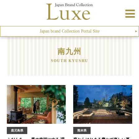
Japan brand Collection Portal Site
▶︎
南九州
SOUTH KYUSHU
鹿児島県
熊本県