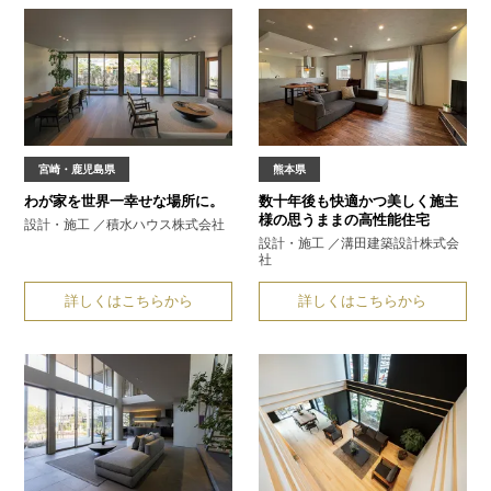
宮崎・鹿児島県
熊本県
わが家を
世界一幸せな場所に。
数十年後も快適かつ美しく
施主
様の思うままの高性能住宅
設計・施工 ／積水ハウス株式会社
設計・施工 ／溝田建築設計株式会
社
詳しくはこちらから
詳しくはこちらから