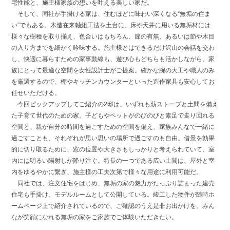
宅性能と、施主様家族の想いを叶える美しい家だ。
そして、同社が手掛ける家は、住むほどに味わい深くなる“無垢の住ま
い”でもある。木造在来軸組工法を土台に、床や天井に用いる無垢材には
様々な樹種を取り揃え、色合いはもちろん、節の有無、あるいは節や木目
の入り方までを細かく吟味する。施主様とはできるだけ沢山の会話を交わ
し、快適に暮らすための家事動線も、遊び心もどちらも活かしながら、家
族にとって最適な空間を女性設計士がご提案。確かな腕の大工や職人のみ
を厳選するので、棚やキッチンカウンターといった造作家具も安心してお
任せいただける。
今回ピックアップしてご紹介の2邸は、いずれも薪ストーブと土間を備え
た子育て世代のための家。子どもやペットがのびのびと素足で走り回れる
空間と、親が自分の時間を過ごすための空間を備え、家族みんなで一緒に
過ごすことも、それぞれが思い思いの場所で過ごすのも自由。借景を効果
的に切り取るために、窓の位置や大きさもしっかりと考えられていて、室
内には明るい陽射しが降り注ぐ。特長の一つである広い土間は、屋外と室
内をゆるやかに繋ぎ、施主様の工夫次第で様々な用途に利用可能だ。
同社では、注文住宅をはじめ、無垢の家の魅力がたっぷり詰まった建売
住宅も手掛け、モデルルームとして公開している。竣工した物件が随時ホ
ームページ上で紹介されているので、ご確認のうえ是非お出かけを。みん
なが笑顔になれる無垢の家をご家族でご体験いただきたい。