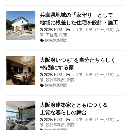
兵庫県
地域の「家守り」として
地域に根差した住宅を設計・施工
2025/10/31
-
エリア
,
カテゴリー
,
住宅
,
兵
庫
,
工務店
,
関西
luxe2026関西
大阪府
いつも”を自分たちらしく
“特別にする家
2025/10/31
-
エリア
,
カテゴリー
,
住宅
,
大
阪
,
設計事務所
,
関西
luxe2026関西
大阪府
建築家とともにつくる
上質な暮らしの舞台
2025/10/31
-
エリア
,
カテゴリー
,
住宅
,
大
阪
,
設計事務所
,
関西