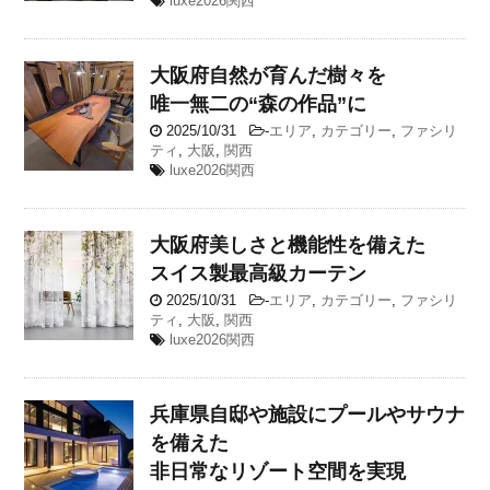
luxe2026関西
大阪府
自然が育んだ樹々を
唯一無二の“森の作品”に
2025/10/31
-
エリア
,
カテゴリー
,
ファシリ
ティ
,
大阪
,
関西
luxe2026関西
大阪府
美しさと機能性を備えた
スイス製最高級カーテン
2025/10/31
-
エリア
,
カテゴリー
,
ファシリ
ティ
,
大阪
,
関西
luxe2026関西
兵庫県
自邸や施設にプールやサウナ
を備えた
非日常なリゾート空間を実現