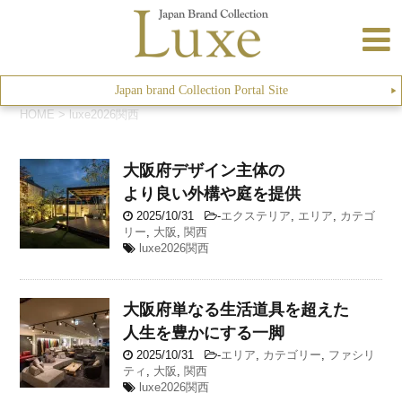
Japan brand Collection Portal Site
▶︎
HOME
>
luxe2026関西
大阪府
デザイン主体の
より良い外構や庭を提供
2025/10/31
-
エクステリア
,
エリア
,
カテゴ
リー
,
大阪
,
関西
luxe2026関西
大阪府
単なる生活道具を超えた
人生を豊かにする一脚
2025/10/31
-
エリア
,
カテゴリー
,
ファシリ
ティ
,
大阪
,
関西
luxe2026関西