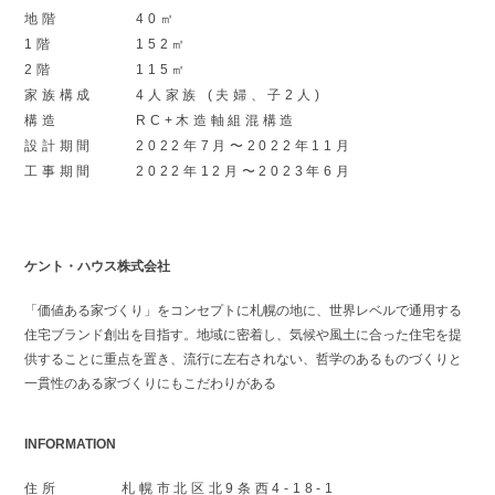
地階
40㎡
1階
152㎡
2階
115㎡
家族構成
4人家族 (夫婦、子2人)
構造
RC+木造軸組混構造
設計期間
2022年7月〜2022年11月
工事期間
2022年12月〜2023年6月
ケント・ハウス株式会社
「価値ある家づくり」をコンセプトに札幌の地に、世界レベルで通用する
住宅ブランド創出を目指す。地域に密着し、気候や風土に合った住宅を提
供することに重点を置き、流行に左右されない、哲学のあるものづくりと
一貫性のある家づくりにもこだわりがある
INFORMATION
住所
札幌市北区北9条西4-18-1