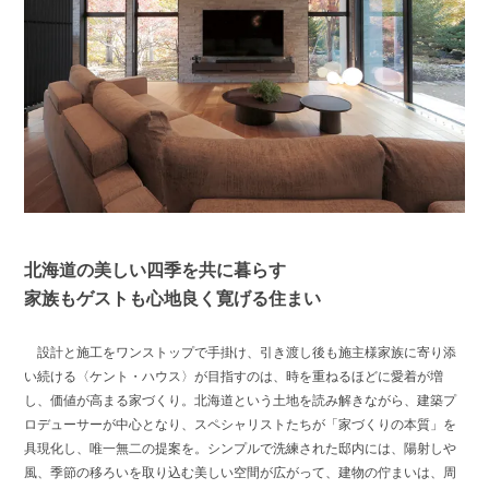
北海道の美しい四季を共に暮らす
家族もゲストも心地良く寛げる住まい
設計と施工をワンストップで手掛け、引き渡し後も施主様家族に寄り添
い続ける〈ケント・ハウス〉が目指すのは、時を重ねるほどに愛着が増
し、価値が高まる家づくり。北海道という土地を読み解きながら、建築プ
ロデューサーが中心となり、スペシャリストたちが「家づくりの本質」を
具現化し、唯一無二の提案を。シンプルで洗練された邸内には、陽射しや
風、季節の移ろいを取り込む美しい空間が広がって、建物の佇まいは、周