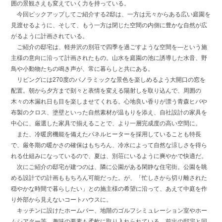
囲の景観さえも変えていく力を持っている。
今回ピックアップしてご紹介する2邸は、一方は元々からある広い庭園を
見渡せるように、そして、もう一方は閉じた空間の内側に豊かな自然が広
がるように計画されている。
ご紹介の邸宅は、軽井沢の別荘で四季を過ごすような空間を―という施
主様の意向に沿って計画されたもの。山水を庭園の池に誘導した水音、野
鳥や小動物たちの鳴き声が、常に暮らしと共にある。
リビングには270度のパノラミックな景色を楽しめるよう大開口の窓を
配置。朝から夕方まで刻々と表情を変える陽射しを取り込んで、周囲の
木々の木漏れ日も目を楽しませてくれる。心地良い香りが漂う青森ヒバや
布製のクロス、塗壁といった自然素材が温もりを添え、自社設計の家具を
中心に、厳選した家具で揃えることで、より一層完成度の高い空間に。
また、冷暖房機能を備えたパネルヒーターを採用していることも特長
で、厳冬期の暖かさの確保はもちろん、冷水によって自然な涼しさを得ら
れる仕組みになっているので、夏は、別荘にいるように爽やかで快適だ。
次にご紹介の邸宅が建つのは、隣に公園がある閑静な住宅街。公園を眺
める設計での計画ももちろん可能だった。が、「忙しさから切り離された
穏やかな時間で暮らしたい」との施主様の希望に沿って、あえて中庭を作
り外部から見えないコートハウスに。
キッチンに設けたホームバー、地階のゴルフシミュレーション室やホー
ムシアター等、趣味の要素も柔軟に取り入れられている。前出の邸宅と同