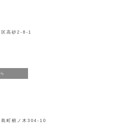
区高砂2-8-1
から
島町椨ノ木304-10