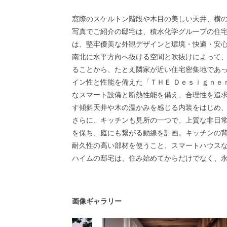
窓際のスケルトン階段や木目の美しい天井、横
写真でご紹介の邸宅は、積水化学グループの住宅
は、堅牢優美な外観デザインと環境・快適・安
南北に水平方向へ抜ける空間と吹抜けによって
ることから、たとえ隣家が近い住宅密集地であ
イン性と性能を備えた「ＴＨＥ Ｄｅｓｉｇ
なスマート設備と断熱性能を備え、合理性を追
す傾斜天井や木の温かみを感じる内装をはじめ
さらに、キッチンも見所の一つで、上質な非日
を保ち、庭にも繋がる動線を計画。キッチンの
耐久性の⾼い部材を使うこと、スマートハウス
ハイムの邸宅は、住み始めてからだけでなく、
画像ギャラリー