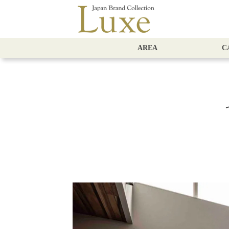
AREA
C