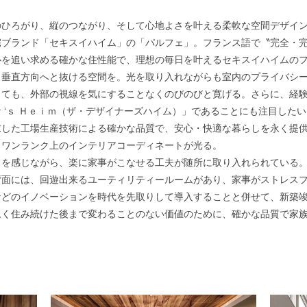
のひろがり、縦のつながり、そして心地よさを叶える柔軟な空間デザイ
ブランド「セキスイハイム」の「パルフェ」。フランス語で〝完全・完
心を追い求める確かな住性能で、理想の毎日を叶えるセキスイハイムの
、垂直方向へと抜ける空間を。光を取り入れながらも室内のプライバシ
っても、外部の視線を気にすることなくのびのびと寛げる。さらに、経
ｎｅｒ‘ｓ Ｈｅｉｍ（ザ・デザイナーズハイム）」であることにも
求した工場生産技術による確かな品質で、安心・快適な暮らしを永く提
、ワンランク上のインテリアコーディネートが光る。
常を感じながら、楽に家事がこなせる工夫が随所に取り入れられている
背面には、回遊出来るユーティリティールームがあり、家事がストレス
などのイノベーションを時代を先取りして導⼊することと併せて、新築
永く住み続けた後まで変わることのない価値のために、確かな品質で家