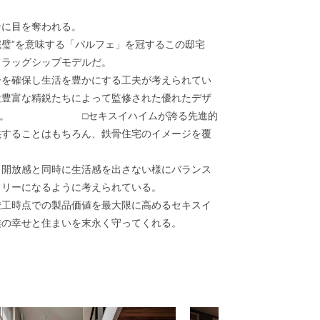
ンに目を奪われる。
璧”を意味する「パルフェ」を冠するこの邸宅
フラッグシップモデルだ。
ーを確保し生活を豊かにする工夫が考えられてい
験豊富な精鋭たちによって監修された優れたデザ
注目したい。 □セキスイハイムが誇る先進的
供することはもちろん、鉄骨住宅のイメージを覆
。開放感と同時に生活感を出さない様にバランス
フリーになるように考えられている。
竣⼯時点での製品価値を最⼤限に⾼めるセキスイ
族の幸せと住まいを末永く守ってくれる。