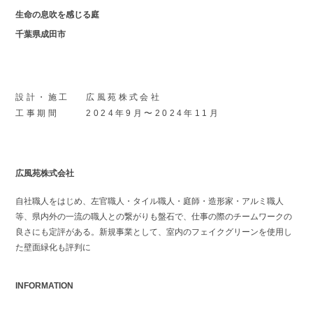
生命の息吹を感じる庭
千葉県成田市
設計・施工
広風苑株式会社
工事期間
2024年9月〜2024年11月
広風苑株式会社
自社職人をはじめ、左官職人・タイル職人・庭師・造形家・アルミ職人
等、県内外の一流の職人との繋がりも盤石で、仕事の際のチームワークの
良さにも定評がある。新規事業として、室内のフェイクグリーンを使用し
た壁面緑化も評判に
INFORMATION