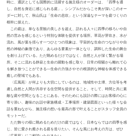
時に、通訳としても国際的に活躍する施主様のオーダーは、「四季を通
し、自然を身近に感じられる庭」。シンプルだからこそ奥が深いこのオー
ダーに対して、秋山氏は「生命の息吹」という深遠なテーマを庭づくりの
根幹に据えた。
この庭は、単なる景観の美しさを超え、訪れる人々に四季の移ろいや自
然の営みを感じるという特別な体験を提供する場所。草花が芽吹き、水が
流れ、風が葉を揺らす一つひとつの現象は、宇宙的な生命のつながりや自
然の神秘の象徴であり、あらゆる要素が一体となり、調和した生命の舞台
を創り上げている。ただ眺めるだけではなく、自然と人が深く繋がる場
所。そこに流れる静寂と生命の躍動を感じ取り、日常の喧騒から離れて心
を解き放つことができる—生命の力強さやその根源的な神秘を体感できる
癒しの聖域でもある。
〈広風苑〉が何よりも大切にしているのは、地域性や土壌、方位等を考
慮し自然と人間が共存する住空間を提供すること。そして、時間と共に素
敵な庭や空間となることにある。そのためにも設計の際にはお客様の心に
寄り添い、趣味のお話や家族構成・工事場所・建築図面といった様々な会
話を重ねながら、施主様の想いを最高の形で叶えることがスタッフ全員の
モットーだ。
ただ飾りの様に眺めるためだけの庭ではなく、日本ならではの四季を感
じ、皆に愛され癒される庭を造りたい。そんな風にお考えの方は、ぜひ
〈広風苑〉にご相談いただきたい。