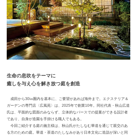
生命の息吹をテーマに
癒しを与え心を解き放つ庭を創造
成田から30㎞圏内を基本に、ご要望があれば海外まで。エクステリア＆
ガーデンの専門店〈広風苑〉は、2025年で創業10年。同社代表・秋山広道
氏は、平面的な図面のみならず、立体的なパースでの提案ができる設計者
であり、自身が造園を手掛ける職人でもある。
今回ご紹介する庭の施主様は、秋山氏がたしなむ華道を通じて親交のあ
る方のための庭。華道・茶道のたしなみがあり日本文化に造詣が深いと同