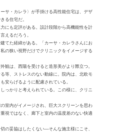
ーサ・カレラ〉が手掛ける高性能住宅は、デザ
できる住宅だ。
力にも定評がある。設計段階から高機能性を計
と言えるだろう。
建てた経緯がある。「カーサ・カレラさんにお
ら私の狭い視野だけでクリニックをイメージする
外観は、西陽を受けると造形美がより際立つ。
ける等、ストレスのない動線に。院内は、北欧モ
トも安らげるように配慮されている。
しっかりと考えられている。この様に、クリニ
の室内がイメージされ、巨大スクリーンを思わ
ン重視ではなく、廊下と室内の温度差のない快適
切の妥協はしたくない—そんな施主様にこそ、