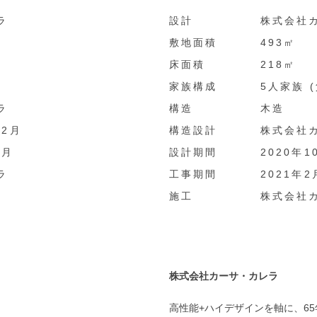
ラ
設計
株式会社
敷地面積
493㎡
床面積
218㎡
家族構成
5人家族 (
ラ
構造
木造
12月
構造設計
株式会社
8月
設計期間
2020年1
ラ
工事期間
2021年2
施工
株式会社
株式会社カーサ・カレラ
高性能+ハイデザインを軸に、6