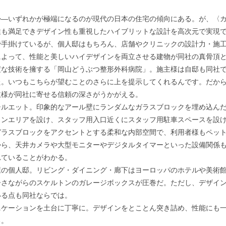
―いずれかが極端になるのが現代の日本の住宅の傾向にある。が、〈カ
性も満足できデザイン性も重視したハイブリットな設計を高次元で実現
手掛けているが、個人邸はもちろん、店舗やクリニックの設計力・施工
によって、性能と美しいハイデザインを両立させる建物が同社の真骨頂
な技術を擁する「岡山どうぶつ整形外科病院」。施主様は自邸も同社で
た。いつもこちらが望むことのさらに上を提示してくれるんです。だか
主様が同社に寄せる信頼の深さがうかがえる。
ルエット。印象的なアール壁にランダムなガラスブロックを埋め込んだ
ランエリアを設け、スタッフ用入口近くにスタッフ用駐車スペースを設
ガラスブロックをアクセントとする柔和な内部空間で、利用者様もペッ
ら、天井カメラや大型モニターやデジタルタイマーといった設備関係も
れていることがわかる。
の個人邸。リビング・ダイニング・廊下はヨーロッパのホテルや美術館
ーさながらのスケルトンのガレージボックスが圧巻だ。ただし、デザイ
いる点も同社ならでは。
ケーションを土台に丁寧に。デザインをとことん突き詰め、性能にも一
る。