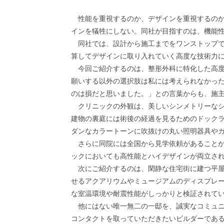
性能を重視するのか、デザインを重視するのか
インを犠牲にしない。同社が目指すのは、機能
同社では、設計から施工までをワンストップで
算してデザインに取り入れていく高度な技術力
今回ご紹介するのは、整形外科に特化した高度
願いする以外の選択肢は私には考えられなかっ
のは損だと思いました。」との言葉からも、施
クリニックの外観は、美しいシンメトリーなシ
建物の裏庭には術後の経過を見るためのドック
ダンなカラートーンに吹抜けの丸い照明器具や
さらに同院には全国から見学依頼があることか
ックにおいても高性能とハイデザインが両立さ
次にご紹介するのは、閑静な住宅街に建つ平屋
せるアクアリウムやミュージアムのディスプレ
な室温環境や耐震性能がしっかりと検証されて
他にはない唯一無二の一邸を、誠実なコミュニ
コンタクトを取っていただきたいビルダーであ