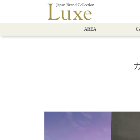
AREA
C