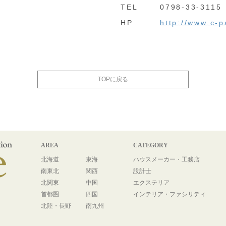
TEL
0798-33-3115
HP
http://www.c-p
TOPに戻る
AREA
CATEGORY
北海道
東海
ハウスメーカー・工務店
南東北
関西
設計士
北関東
中国
エクステリア
首都圏
四国
インテリア・ファシリティ
北陸・長野
南九州