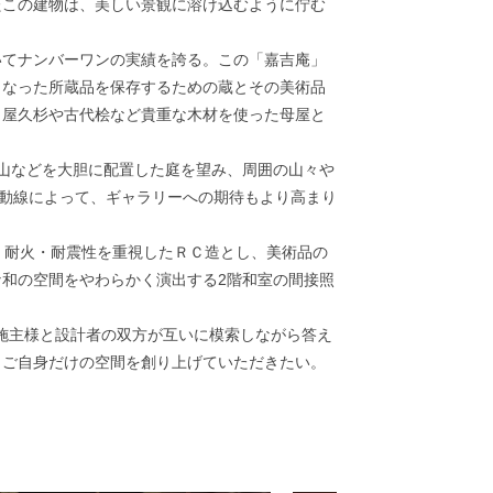
この建物は、美しい景観に溶け込むように佇む
てナンバーワンの実績を誇る。この「嘉吉庵」
くなった所蔵品を保存するための蔵とその美術品
、屋久杉や古代桧など貴重な木材を使った母屋と
山などを大胆に配置した庭を望み、周囲の山々や
る動線によって、ギャラリーへの期待もより高まり
、耐火・耐震性を重視したＲＣ造とし、美術品の
和の空間をやわらかく演出する2階和室の間接照
を施主様と設計者の双方が互いに模索しながら答え
、ご自身だけの空間を創り上げていただきたい。