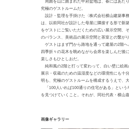
周囲を山に囲まれた甲府盆地は、春にはあたり
究極のゲストルームだ。
設計・監理を手掛けた〈株式会社横山建築事務
は、以前同社が設計した母屋に隣接する形で新
をゲストにご覧いただくための広い展示空間、
のバランス、美術品の展示空間と茶室との繋が
ゲストはまず門から路地を通って建屋の2階へ
四季折々の花木を眺めながら会席を楽しんだ後に
楽しさもひとしおだ。
純和風の2階と打って変わって、白い壁に絵画
展示・収蔵のための温湿度などの環境性にも十
明も、究極のゲストルームを構成するうえで、
「100人いれば100通りの住宅がある」とい
を見つけていくこと。それが、同社代表・横山
画像ギャラリー