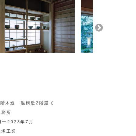
2階木造 混構造2階建て
事務所
月〜2023年7月
飯塚工業