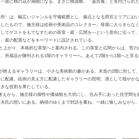
一面に桃の花が満開になる、まさに桃源郷。「嘉吉庵」と名付けられた
所〉は、幅広いジャンルを守備範囲とし、拠点となる西宮エリアにおい
築したもので、施主様は絵画や美術品のコレクター。母屋に入りきらな
そしてゲストをもてなすための茶室・庭・広間を―という意向に沿って
り、庭の配置などをキーワードに設計されている。
と上がり、本格的な茶室へと案内される。この茶室と広間からは、苔の
、所蔵品が陳列される1階のギャラリーへ。あえて2階から1階へと至
が映えるギャラリーは、小さな美術館の趣がある。木造の2階に対して
分に配慮。絵画の見え方に配慮したギャラリーの照明、凛として穏やかな
大きな役割を果たしている。
う考えから、施主様の個性や価値観を大切にし、住み手にあった住空間
嘉夫氏の想いにある。納得のゆくまで対話を重ね、一緒に愉しみながら