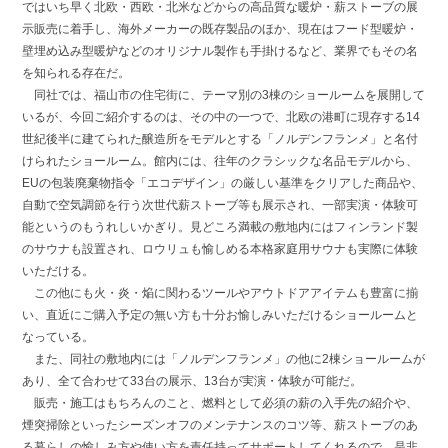
ではいち早く北欧・西欧・北米などからの高品質な暖炉・薪ストーブの展
示販売に着手し、海外メーカーの既存製品のほか、現在はフード型暖炉・
壁埋め込み型暖炉などのオリジナル製作も手掛けるなど、業界でもその名
を知られる存在だ。
同社では、福山市の住宅街に、テーマ別の3棟のショールームを展開して
いるが、今回ご紹介するのは、その中の一つで、北欧の港町に現存する14
世紀後半に建てられた醸造所をモデルとする「ノルデンフランメ」と名付
けられたショールーム。館内には、往年のクラシックな名品モデルから、
EUの包装廃棄物指令「エコデザイン」の厳しい基準をクリアした商品や、
自動で空気調節を行う次世代薪ストーブ等も展示され、一部実演・体験可
能というのもうれしいかぎり。見どころ満載の敷地内にはフィンランド製
のサウナも設置され、ロウリュも愉しめる本格家庭用サウナも実際に体験
いただける。
この他にも火・炎・焔に関わるツールやアウトドアアイテムも豊富に揃
い、直近にご購入予定の無い方も十分お愉しみいただけるショールームと
なっている。
また、同社の敷地内には「ノルデンフランメ」の他に2棟ショールームが
あり、全て合わせて33台の展示、13台が実演・体験が可能だ。
販売・施工はもちろんのこと、燃料として必須の薪の入手先の紹介や、
煙突掃除といったシーズンオフのメンテナンスのコツ等、薪ストーブのあ
る暮らしの愉しみ方や使い方を責任持ってサポートしてくれるので、是非