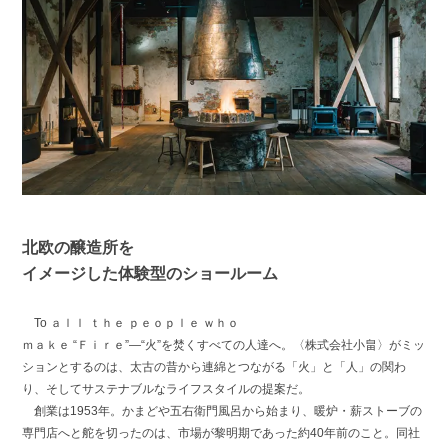
北欧の醸造所を
イメージした体験型のショールーム
To ａｌｌ ｔｈｅ ｐｅｏｐｌｅ ｗｈｏ
ｍａｋｅ “Ｆｉｒｅ”—“火”を焚くすべての人達へ。〈株式会社小畠〉がミッ
ションとするのは、太古の昔から連綿とつながる「火」と「人」の関わ
り、そしてサステナブルなライフスタイルの提案だ。
創業は1953年。かまどや五右衛門風呂から始まり、暖炉・薪ストーブの
専門店へと舵を切ったのは、市場が黎明期であった約40年前のこと。同社