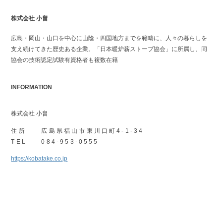
株式会社 小畠
広島・岡山・山口を中心に山陰・四国地方までを範疇に、人々の暮らしを
支え続けてきた歴史ある企業。「日本暖炉薪ストーブ協会」に所属し、同
協会の技術認定試験有資格者も複数在籍
INFORMATION
株式会社 小畠
住所
広島県福山市東川口町4-1-34
TEL
084-953-0555
https://kobatake.co.jp