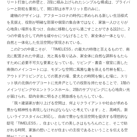
リート打放しの外壁と、2段に積み上げられたシンプルな構成は、プライバ
シーと防犯を重視して、開口部は水平スリット窓のみに。
建物のデザインは、アフターコロナの時代に求められる新しい生活様式
を見据え、役割が明確な部屋や個室の集合体ではなく、家族一人ひとりが
心地良い場所を見つけ、自由に移動しながら過ごすことができる設計に。2
つの中庭を介して内外を緩やかにつなげることで、家全体が一体となり、
自然と一体化した生活空間が実現されている。
この2つの中庭こそが、「TIMELESS」の最大の特徴と言えるもので、南
北に配置された中庭は、光と風を取り込み、家全体に自然な調和をもたら
すために必要不可欠な要素となっている。リビング・書斎・寝室に面した
南側のメインコートには、モダンな空間に風雅な趣を添える竹林を配し、
アウトドアリビングとしての寛ぎの場、愛犬との時間を愉しむ場に。スリ
ット状の北側のサブコートに光井戸としての役割を持たせることで、1階の
メインリビングやエントランスホール、2階のサブリビングにも心地良い光
が届けられ、邸内全体に明るさと開放感をもたらしている。
「我々建築家が創り上げる空間は、何よりクライアントや社会が求める
豊かな精神性を表現しなければならないと考えています」と、黒崎氏。新
しいライフスタイルに対応し、自由で豊かな生活空間を提供する理想的な
邸宅「TIMELESS」。住まいとしての美しさはもちろんのこと、そこで紡
がれる時間、家族の想いこそが住まいの主役であるということを伝える空
間がここにある。