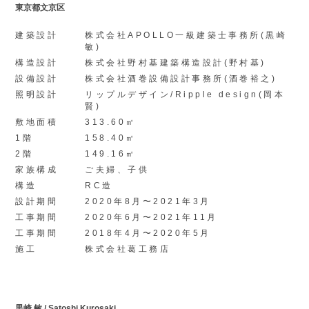
東京都文京区
建築設計
株式会社APOLLO一級建築士事務所(黒崎
敏)
構造設計
株式会社野村基建築構造設計(野村基)
設備設計
株式会社酒巻設備設計事務所(酒巻裕之)
照明設計
リップルデザイン/Ripple design(岡本
賢)
敷地面積
313.60㎡
1階
158.40㎡
2階
149.16㎡
家族構成
ご夫婦、子供
構造
RC造
設計期間
2020年8月〜2021年3月
工事期間
2020年6月〜2021年11月
工事期間
2018年4月〜2020年5月
施工
株式会社葛工務店
黒崎 敏 / Satoshi Kurosaki