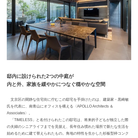
邸内に設けられた2つの中庭が
内と外、家族を緩やかにつなぐ穏やかな空間
文京区の閑静な住宅街に佇むこの邸宅を手掛けたのは、建築家・黒崎敏
氏を代表に、南青山にオフィスを構える〈APOLLO Architects ＆
Associates〉。
「TIMELESS」と名付けられたこの邸宅は、将来的子どもが独立した際
の夫婦のシニアライフまでを見据え、長年住み慣れた場所で新たな生活を
始めるために建て替えられたもの。角地の特性を生かした杉板型枠コンク