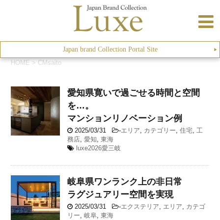
Japan brand Collection Portal Site
▶︎
HOME
>
CMsaito
愛知県
寛いで過ごせる時間と空間
を…。
マンションリノベーション例
2025/03/31
-
エリア
,
カテゴリー
,
住宅
,
工
務店
,
愛知
,
東海
luxe2026愛三岐
岐阜県
ワンランク上の非日常
ラグジュアリー空間を実現
2025/03/31
-
エクステリア
,
エリア
,
カテゴ
リー
,
岐阜
,
東海