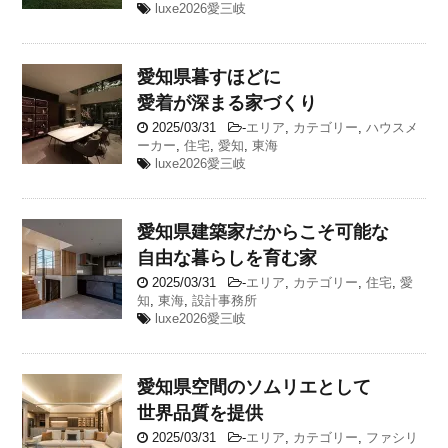
luxe2026愛三岐
愛知県
暮すほどに
愛着が深まる家づくり
2025/03/31
-
エリア
,
カテゴリー
,
ハウスメ
ーカー
,
住宅
,
愛知
,
東海
luxe2026愛三岐
愛知県
建築家だからこそ可能な
自由な暮らしを育む家
2025/03/31
-
エリア
,
カテゴリー
,
住宅
,
愛
知
,
東海
,
設計事務所
luxe2026愛三岐
愛知県
空間のソムリエとして
世界品質を提供
2025/03/31
-
エリア
,
カテゴリー
,
ファシリ