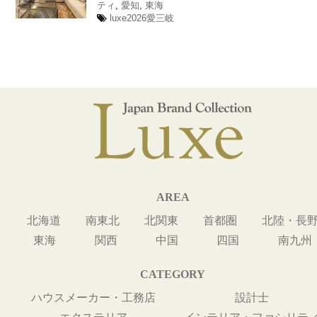
ティ
,
愛知
,
東海
luxe2026愛三岐
AREA
北海道
南東北
北関東
首都圏
北陸・長
東海
関西
中国
四国
南九州
CATEGORY
ハウスメーカー・工務店
設計士