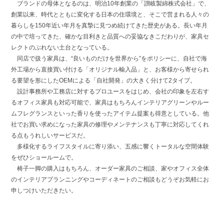
ブランドの母体となるのは、明治10年創業の「讃岐製綿株式会社」で、
創業以来、時代とともに変化する日本の住環境と、そこで営まれる人々の
暮らしを150年近い年月を真摯に見つめ続けてきた歴史がある。長い年月
の中で培ってきた、確かな目利きと品質への妥協なきこだわりが、家具セ
レクトのぶれない土台となっている。
同店で扱う家具は、“良いものだけを世界から”をポリシーに、自社で海
外工場から直接買い付ける「オリジナル輸入品」と、お客様から寄せられ
る要望を形にしたOEMによる「自社開発」の大きく分けて2タイプ。
設計事務所や工務店に対するプロユースをはじめ、会社の印象を左右す
るオフィス家具も対応可能で、家具はもちろんインテリアグリーンやルー
ムフレグランスといった香りを使ったアイテム提案も得意としている。他
社でお買い求めになった家具の修理やメンテナンスも丁寧に対応してくれ
る点もうれしいサービスだ。
多様化するライフスタイルに寄り添い、五感に響くトータルな空間体験
をぜひショールームで。
椅子一脚の購入はもちろん、オーダー家具のご相談、家やオフィス全体
のインテリアプランニングやコーディネートのご相談もどうぞお気軽にお
申しつけいただきたい。