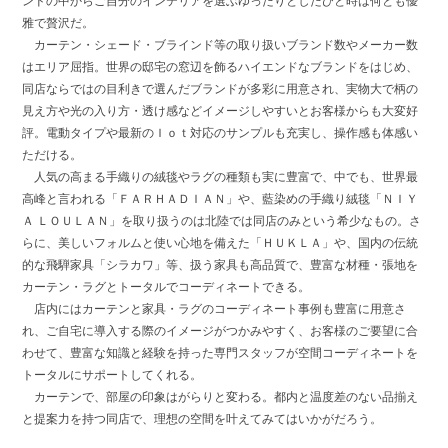
ンドの中からご自分のインテリアを選ぶゆったりとしたひと時は何とも優
雅で贅沢だ。
カーテン・シェード・ブラインド等の取り扱いブランド数やメーカー数
はエリア屈指。世界の邸宅の窓辺を飾るハイエンドなブランドをはじめ、
同店ならではの目利きで選んだブランドが多彩に用意され、実物大で柄の
見え方や光の入り方・透け感などイメージしやすいとお客様からも大変好
評。電動タイプや最新のＩｏｔ対応のサンプルも充実し、操作感も体感い
ただける。
人気の高まる手織りの絨毯やラグの種類も実に豊富で、中でも、世界最
高峰と言われる「ＦＡＲＨＡＤＩＡＮ」や、藍染めの手織り絨毯「ＮＩＹ
Ａ ＬＯＵＬＡＮ」を取り扱うのは北陸では同店のみという希少なもの。さ
らに、美しいフォルムと使い心地を備えた「ＨＵＫＬＡ」や、国内の伝統
的な飛騨家具「シラカワ」等、扱う家具も高品質で、豊富な材種・張地を
カーテン・ラグとトータルでコーディネートできる。
店内にはカーテンと家具・ラグのコーディネート事例も豊富に用意さ
れ、ご自宅に導入する際のイメージがつかみやすく、お客様のご要望に合
わせて、豊富な知識と経験を持った専門スタッフが空間コーディネートを
トータルにサポートしてくれる。
カーテンで、部屋の印象はがらりと変わる。都内と温度差のない品揃え
と提案力を持つ同店で、理想の空間を叶えてみてはいかがだろう。