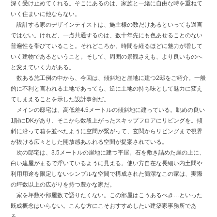
深く受け止めてくれる。そこにあるのは、家族と一緒に自由な時を重ねて
いく住まいに他ならない。
設計する家のデザインテイストは、施主様の数だけあるといっても過言
ではない。けれど、一点共通するのは、数十年先にも色あせることのない
普遍性を帯びていること。それどころか、時間を経るほどに魅力が増して
いく建物であるということ。そして、周囲の景観さえも、より良いものへ
と変えていく力がある。
数ある施工例の中から、今回は、傾斜地と崖地に建つ2邸をご紹介。一般
的に不利と言われる土地であっても、逆に土地の持ち味として魅力に変え
てしまえることを示した設計事例だ。
メインの邸宅は、高低差4.5メートルの傾斜地に建っている。眺めの良い
1階にDKがあり、そこから数段上がったスキップフロアにリビングを。傾
斜に沿って箱を並べたように空間が繋がって、玄関からリビングまで視界
が抜ける広々とした開放感あふれる空間が提案されている。
次の邸宅は、3.5メートルの崖地に建つ平屋。石を敷き詰めた崖の上に、
白い建屋がまるで浮いているように見える。使い方自在な長細い内土間や
利用用途を限定しないシンプルな空間で構成された簡潔なこの家は、実際
の坪数以上の広がりを持つ豊かな家だ。
家を坪数や部屋数で語りたくない。この部屋はこうあるべき…といった
既成概念はいらない。こんな方にこそおすすめしたい建築家事務所であ
る。