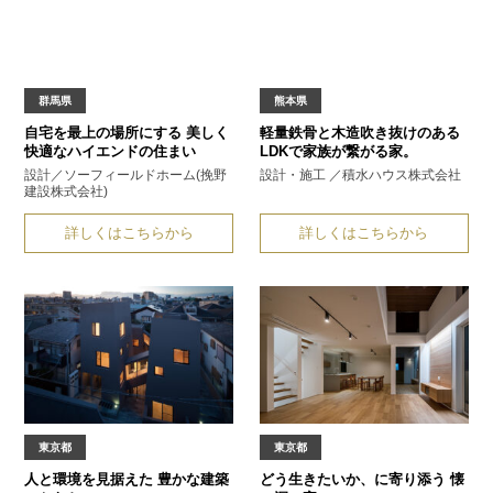
群馬県
熊本県
自宅を最上の場所にする
美しく
軽量鉄骨と木造
吹き抜けのある
快適なハイエンドの住まい
LDKで家族が繋がる家。
設計／ソーフィールドホーム
(挽野
設計・施工 ／積水ハウス株式会社
建設株式会社)
詳しくはこちらから
詳しくはこちらから
東京都
東京都
人と環境を見据えた
豊かな建築
どう生きたいか、
に寄り添う 懐