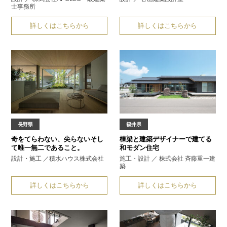
士事務所
詳しくはこちらから
詳しくはこちらから
長野県
福井県
奇をてらわない、尖らない
そし
棟梁と建築デザイナーで建てる
て唯一無二であること。
和モダン住宅
設計・施工 ／積水ハウス株式会社
施工・設計 ／ 株式会社 斉藤重一建
築
詳しくはこちらから
詳しくはこちらから