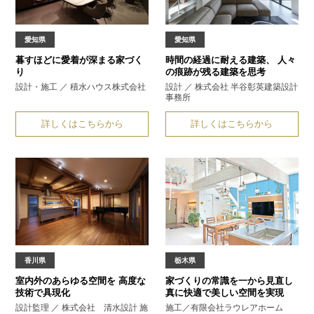
愛知県
愛知県
暮すほどに
愛着が深まる家づく
時間の経過に耐える建築、
人々
り
の痕跡が残る建築を思考
設計・施工 ／ 積水ハウス株式会社
設計 ／ 株式会社 半谷彰英建築設計
事務所
詳しくはこちらから
詳しくはこちらから
香川県
栃木県
室内外のあらゆる空間を
高度な
家づくりの常識を一から見直し
技術で具現化
真に快適で美しい空間を実現
設計監理 ／ 株式会社 清水設計 施
施工／有限会社ラウレアホーム