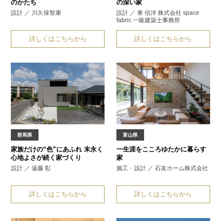
のかたち
の深い家
設計 ／ 川久保智康
設計 ／ 東 信洋 株式会社 space
fabric 一級建築士事務所
詳しくはこちらから
詳しくはこちらから
群馬県
富山県
家族だけの“色”にあふれ
末永く
一生涯を
こころゆたかに暮らす
心地よさが続く家づくり
家
設計 ／ 遠藤 彰
施工・設計 ／ 石友ホーム株式会社
詳しくはこちらから
詳しくはこちらから