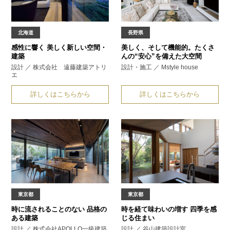
北海道
長野県
感性に響く
美しく新しい空間・
美しく、そして機能的。
たくさ
建築
んの“安心”を備えた大空間
設計 ／ 株式会社 遠藤建築アトリ
設計・施工 ／ Mstyle house
エ
詳しくはこちらから
詳しくはこちらから
東京都
東京都
時に流されることのない
品格の
時を経て味わいの増す
四季を感
ある建築
じる住まい
設計 ／ 株式会社APOLLO一級建築
設計 ／ 谷山建築設計室