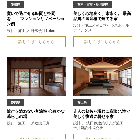
愛知県
熊本・宮崎・鹿児島県
寛いで過ごせる時間と空間
美しく心地良く、末永く。
最高
を…。
マンションリノベーショ
品質の国産檜で建てる家
ン例
設計・施工／㈱日本ハウス
ホール
ディングス
設計・施工 ／ 株式会社kotori
詳しくはこちらから
詳しくはこちらから
静岡県
富山県
流行を追わない普遍性
心豊かな
先人の叡智を現代に変換
北陸で
暮らしの場
美しく快適に暮せる家
設計・施工 ／ 扇建築工房
設計 ／ 濱田修建築研究所
施工 ／
米井建設株式会社