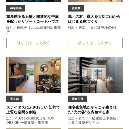
神奈川県
茨城県
重厚感ある石壁と開放的な中庭
地元の材、職人を大切に
山から
を配した
リゾートコートハウス
はじまる家づくり
設計／株式会社desus建築設計事務
設計・施工 ／ 丸和建設株式会社
所
詳しくはこちらから
詳しくはこちらから
東京都
神奈川県
ステイタスにふさわしい
知的で
住宅密集地だからこそ生まれ
上質な空間を創造
た
“光の谷”を内包する家
設計 ／ Articious株式会社 RON
設計・監理／一級建築士事務所
小
DESIGN 一級建築士事務所
川貴之建築デザイン