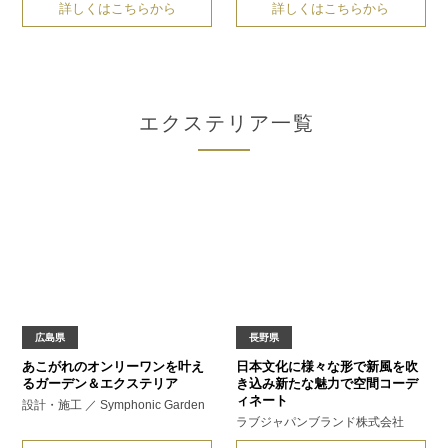
詳しくはこちらから
詳しくはこちらから
エクステリア一覧
広島県
長野県
あこがれのオンリーワンを叶え
日本文化に様々な形で新風を吹
る
ガーデン＆エクステリア
き込み
新たな魅力で空間コーデ
ィネート
設計・施工 ／ Symphonic Garden
ラブジャパンブランド株式会社