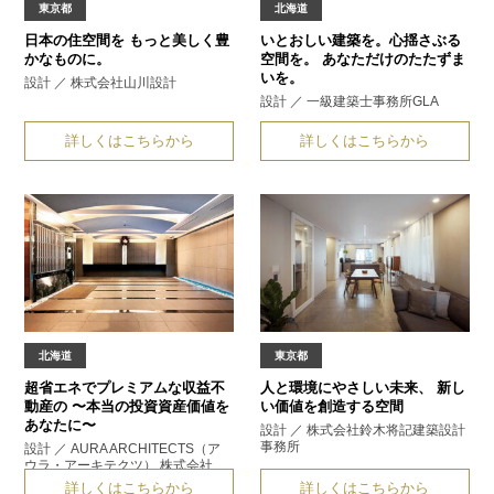
東京都
北海道
日本の住空間を
もっと美しく豊
いとおしい建築を。
心揺さぶる
かなものに。
空間を。 あなただけのたたずま
いを。
設計 ／ 株式会社山川設計
設計 ／ 一級建築士事務所GLA
詳しくはこちらから
詳しくはこちらから
北海道
東京都
超省エネでプレミアムな収益不
人と環境にやさしい未来、
新し
動産の
〜本当の投資資産価値を
い価値を創造する空間
あなたに〜
設計 ／ 株式会社鈴木将記建築設計
事務所
設計 ／ AURA ARCHITECTS（ア
ウラ・アーキテクツ） 株式会社
詳しくはこちらから
詳しくはこちらから