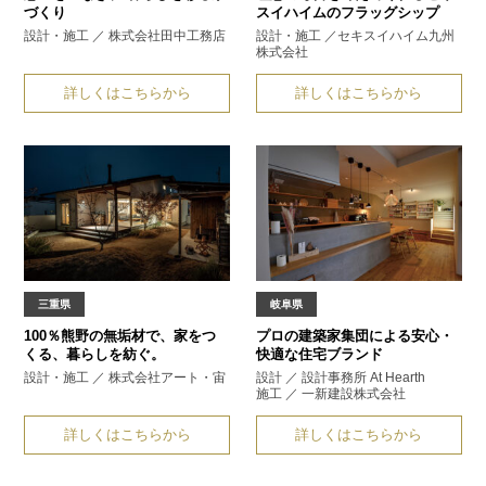
づくり
スイハイムのフラッグシップ
設計・施工 ／ 株式会社田中工務店
設計・施工 ／セキスイハイム九州
株式会社
詳しくはこちらから
詳しくはこちらから
三重県
岐阜県
100％熊野の無垢材で、
家をつ
プロの建築家集団による
安心・
くる、暮らしを紡ぐ。
快適な住宅ブランド
設計・施工 ／ 株式会社アート・宙
設計 ／ 設計事務所 At Hearth
施工 ／ 一新建設株式会社
詳しくはこちらから
詳しくはこちらから