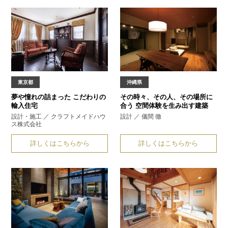
東京都
沖縄県
夢や憧れの詰まった
こだわりの
その時々、その人、その場所に
輸入住宅
合う
空間体験を生み出す建築
設計・施工 ／ クラフトメイドハウ
設計 ／ 儀間 徹
ス株式会社
詳しくはこちらから
詳しくはこちらから