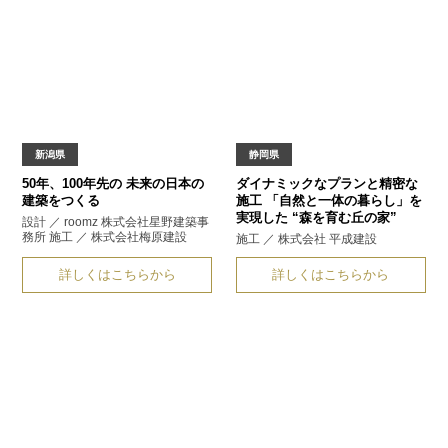
新潟県
静岡県
50年、100年先の
未来の日本の
ダイナミックなプランと精密な
建築をつくる
施工
「自然と一体の暮らし」を
実現した
“森を育む丘の家”
設計 ／ roomz 株式会社星野建築事
務所 施工 ／ 株式会社梅原建設
施工 ／ 株式会社 平成建設
詳しくはこちらから
詳しくはこちらから