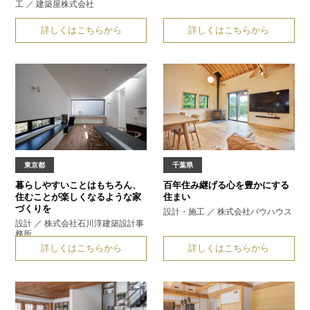
工 ／ 建築屋株式会社
詳しくはこちらから
詳しくはこちらから
東京都
千葉県
暮らしやすいことはもちろん、
百年住み継げる
心を豊かにする
住むことが楽しくなるような家
住まい
づくりを
設計・施工 ／ 株式会社バウハウス
設計 ／ 株式会社石川淳建築設計事
務所
詳しくはこちらから
詳しくはこちらから