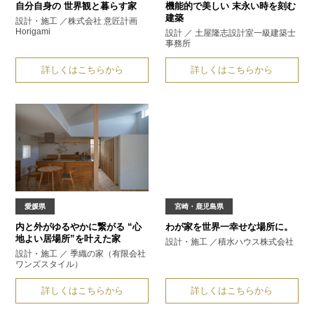
自分自身の
世界観と暮らす家
機能的で美しい
末永い時を刻む
建築
設計・施工 ／株式会社 意匠計画
Horigami
設計 ／ 土屋隆志設計室一級建築士
事務所
詳しくはこちらから
詳しくはこちらから
愛媛県
宮崎・鹿児島県
内と外がゆるやかに繋がる
“心
わが家を
世界一幸せな場所に。
地よい居場所”を叶えた家
設計・施工 ／積水ハウス株式会社
設計・施工 ／ 季織の家（有限会社
ワンズスタイル）
詳しくはこちらから
詳しくはこちらから