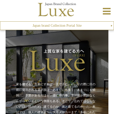
Japan brand Collection Portal Site
▶︎
家を建てる。言葉にすれば一言で済む。が、その際に目の
前に提示される選択肢は、あまりにも多く、あまりにも煩
雑だ。予算がある方ほど、逆に尚の事、選択肢が際限なく
広がっていくという側面もある。そこで、忘れてはならな
いのは、誰のために建てるのか、誰と建てるのか—だ。本
誌では、個人の建築家から大手メーカーまで、多岐にわた