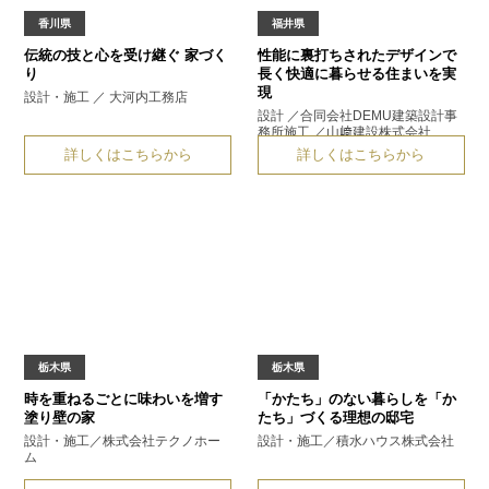
香川県
福井県
伝統の技と心を受け継ぐ
家づく
性能に裏打ちされたデザインで
り
長く快適に暮らせる住まいを実
現
設計・施工 ／ 大河内工務店
設計 ／合同会社DEMU建築設計事
務所
施工 ／山﨑建設株式会社
詳しくはこちらから
詳しくはこちらから
栃木県
栃木県
時を重ねるごとに味わいを増す
「かたち」のない暮らしを
「か
塗り壁の家
たち」づくる理想の邸宅
設計・施工／株式会社テクノホー
設計・施工／積水ハウス株式会社
ム