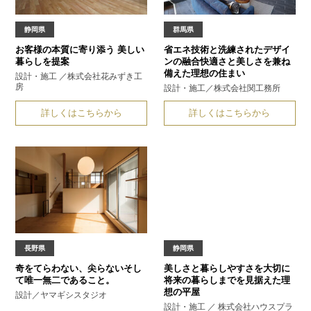
静岡県
群馬県
お客様の本質に寄り添う
美しい
省エネ技術と洗練されたデザイ
暮らしを提案
ンの融合
快適さと美しさを兼ね
備えた理想の住まい
設計・施工 ／株式会社花みずき工
房
設計・施工／株式会社関工務所
詳しくはこちらから
詳しくはこちらから
長野県
静岡県
奇をてらわない、尖らない
そし
美しさと暮らしやすさを大切に
て唯一無二であること。
将来の暮らしまでを見据えた理
想の平屋
設計／ヤマギシスタジオ
設計・施工 ／ 株式会社ハウスプラ