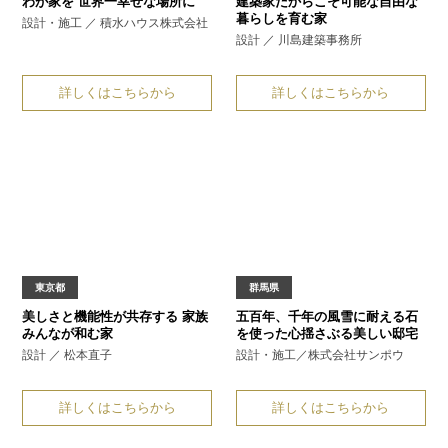
わが家を
世界一幸せな場所に
建築家だからこそ可能な
自由な
暮らしを育む家
設計・施工 ／ 積水ハウス株式会社
設計 ／ 川島建築事務所
詳しくはこちらから
詳しくはこちらから
東京都
群馬県
美しさと機能性が共存する
家族
五百年、千年の風雪に耐える石
みんなが和む家
を使った
心揺さぶる美しい邸宅
設計 ／ 松本直子
設計・施工／株式会社サンポウ
詳しくはこちらから
詳しくはこちらから