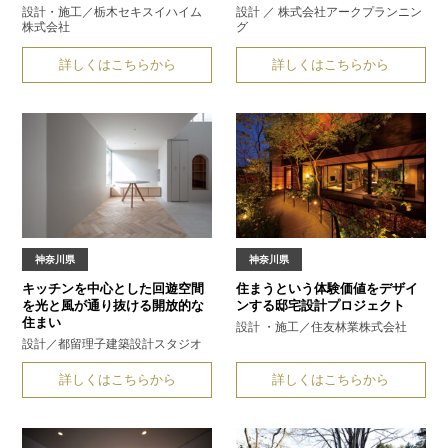
設計・施工／栃木セキスイハイム
設計 ／ 株式会社アークプランニン
株式会社
グ
詳しくはこちらから
詳しくはこちらから
神奈川県
神奈川県
キッチンを中心とした回遊空間
住まうという体験価値をデザイ
を
光と風が通り抜ける開放的な
ンする
邸宅設計プロジェクト
住まい
設計 ・施工／住友林業株式会社
設計／都留理子建築設計スタジオ
詳しくはこちらから
詳しくはこちらから