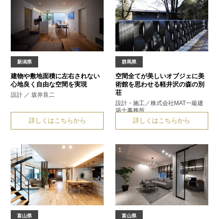
新潟県
群馬県
建物や敷地面積に左右されない
空間全てが美しいオブジェに
美
心地良く自由な空間を実現
術館を思わせる軽井沢の森の別
荘
設計 ／ 坂井良二
設計・施工／株式会社MAT一級建
築士事務所
詳しくはこちらから
詳しくはこちらから
富山県
富山県