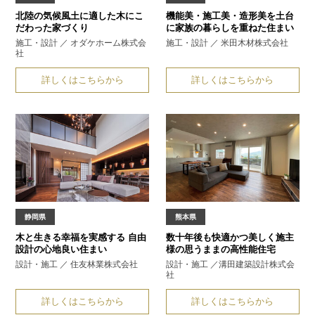
北陸の気候風土に適した
木にこ
機能美・施工美・造形美を土台
だわった家づくり
に
家族の暮らしを重ねた住まい
施工・設計 ／ オダケホーム株式会
施工・設計 ／ 米田木材株式会社
社
詳しくはこちらから
詳しくはこちらから
静岡県
熊本県
木と生きる幸福を実感する
自由
数十年後も快適かつ美しく
施主
設計の心地良い住まい
様の思うままの高性能住宅
設計・施工 ／ 住友林業株式会社
設計・施工 ／溝田建築設計株式会
社
詳しくはこちらから
詳しくはこちらから