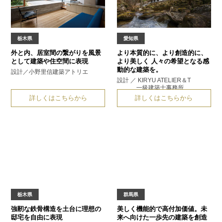
栃木県
愛知県
外と内、居室間の繋がりを
風景
より本質的に、より創造的に、
として建築や住空間に表現
より美しく
人々の希望となる感
動的な建築を。
設計／小野里信建築アトリエ
設計 ／ KIRYU ATELIER＆T
一級建築士事務所
詳しくはこちらから
詳しくはこちらから
栃木県
群馬県
強靭な鉄骨構造を土台に
理想の
美しく機能的で高付加価値。
未
邸宅を自由に表現
来へ向けた一歩先の建築を創造