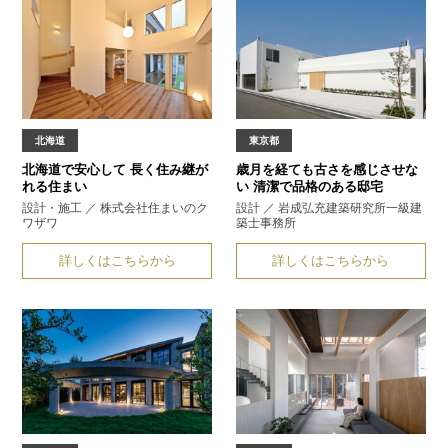
北海道
東京都
北海道で安心して
長く住み継が
歳月を経ても古さを感じさせな
れる住まい
い
清潔で品格のある邸宅
設計・施工 ／ 株式会社住まいのク
設計 ／ 岩成弘充建築研究所一級建
ワザワ
築士事務所
詳しくはこちらから
詳しくはこちらから