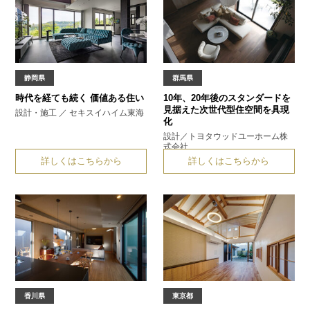
静岡県
群馬県
時代を経ても続く
価値ある住い
10年、20年後のスタンダードを
見据えた
次世代型住空間を具現
設計・施工 ／ セキスイハイム東海
化
設計／トヨタウッドユーホーム株
式会社
詳しくはこちらから
詳しくはこちらから
香川県
東京都